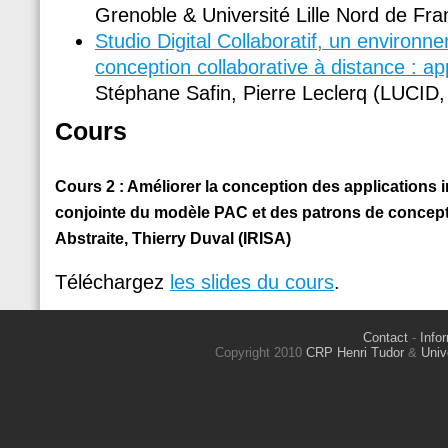
Grenoble & Université Lille Nord de Fra
Studio Digital Collaboratif, un environ
conception collaborative à distance : ap
Stéphane Safin, Pierre Leclerq (LUCID, 
Cours
Cours 2 : Améliorer la conception des applications int
conjointe du modèle PAC et des patrons de concept
Abstraite, Thierry Duval (IRISA)
Téléchargez
les slides du cours
.
Contact
-
Info
Copyright 2010
CRP Henri Tudor
&
Univ