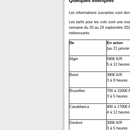
Quelques exemples
Les informations suivantes sont donné
Les tarifs pour les vols sont une moy
semaine du 20 au 24 septembre 2010
intéressants.
De
En avion
(au 21 janvier
Alger
590€ A/R
5 à 12 heures
Brest
390€ A/R
3 à 8 heures
Bruxelles
700 à 1500€ 
3 à 5 heures
Casablanca
400 à 1700€ 
4 à 12 heures
Genève
300€ A/R
3 à 5 heures