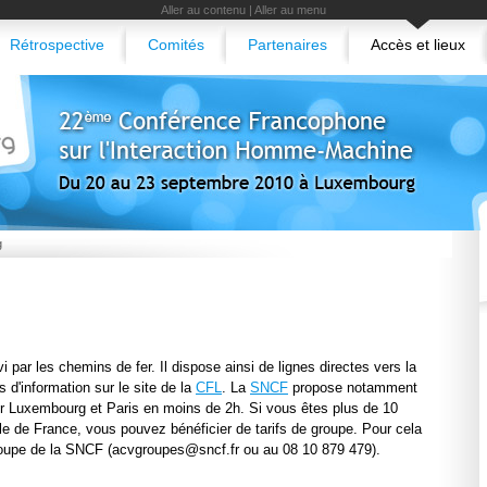
Aller au contenu
|
Aller au menu
Rétrospective
Comités
Partenaires
Accès et lieux
g
 par les chemins de fer. Il dispose ainsi de lignes directes vers la
s d'information sur le site de la
CFL
. La
SNCF
propose notamment
er Luxembourg et Paris en moins de 2h. Si vous êtes plus de 10
e de France, vous pouvez bénéficier de tarifs de groupe. Pour cela
roupe de la SNCF (acvgroupes@sncf.fr ou au 08 10 879 479).