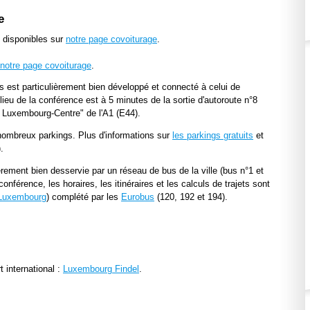
e
 disponibles sur
notre page covoiturage
.
notre page covoiturage
.
s est particulièrement bien développé et connecté à celui de
lieu de la conférence est à 5 minutes de la sortie d'autoroute n°8
 Luxembourg-Centre" de l'A1 (E44).
nombreux parkings. Plus d'informations sur
les parkings gratuits
et
.
èrement bien desservie par un réseau de bus de la ville (bus n°1 et
conférence, les horaires, les itinéraires et les calculs de trajets sont
e Luxembourg
) complété par les
Eurobus
(120, 192 et 194).
 international :
Luxembourg Findel
.