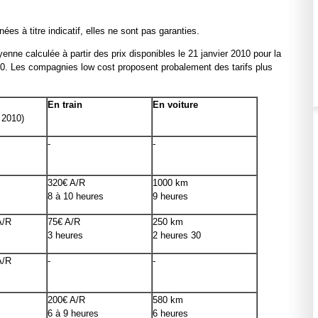
es à titre indicatif, elles ne sont pas garanties.
enne calculée à partir des prix disponibles le 21 janvier 2010 pour la
. Les compagnies low cost proposent probalement des tarifs plus
En train
En voiture
 2010)
-
-
320€ A/R
1000 km
8 à 10 heures
9 heures
A/R
75€ A/R
250 km
3 heures
2 heures 30
A/R
-
-
200€ A/R
580 km
6 à 9 heures
6 heures