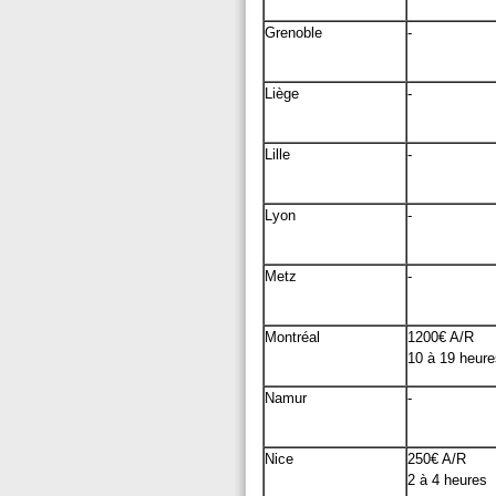
Grenoble
-
Liège
-
Lille
-
Lyon
-
Metz
-
Montréal
1200€ A/R
10 à 19 heure
Namur
-
Nice
250€ A/R
2 à 4 heures